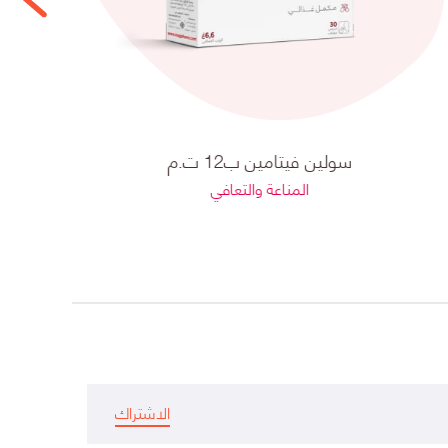
سولين فيتامين ب12 ت.م
المناعة والتعافي
الاشتراك