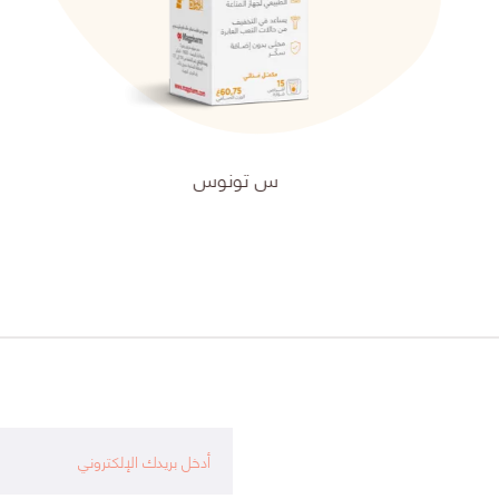
س تونوس