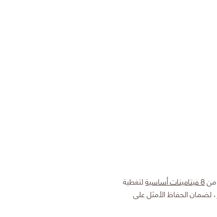
 من
8 فيتامينات أساسية
لتغطية
لأطفال ابتداء من عمر 6 أشهر، لضمان الحفاظ الأمثل على